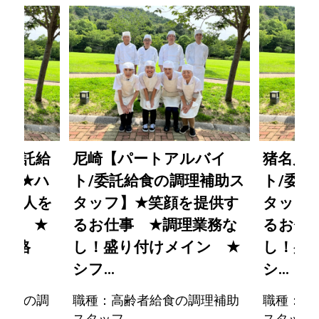
/委託給
尼崎【パートアルバイ
猪名川
フ】
★
ハ
ト/委託給食の調理補助ス
ト/委
料理人を
タッフ】
★
笑顔を提供す
タッフ
の仕事
★
るお仕事
★
調理業務な
るお
★
資格
し！盛り付けメイン
★
し！盛
シフ...
シ...
ンスの調
職種：高齢者給食の調理補助
職種：高
スタッフ
スタッフ